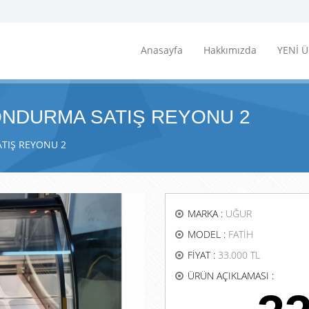
Anasayfa
Hakkımızda
YENİ 
ONDURMA SATIŞ REYONU 2
TIŞ REYONU 2
MARKA :
UĞUR
MODEL :
FATİH
FİYAT :
33.000 TL
ÜRÜN AÇIKLAMASI :