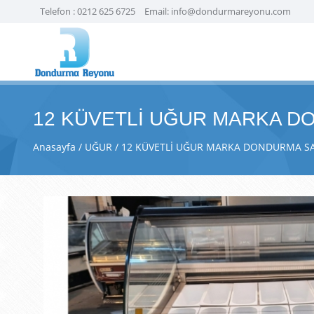
Telefon :
0212 625 6725
Email:
info@dondurmareyonu.com
12 KÜVETLİ UĞUR MARKA D
Anasayfa
UĞUR
12 KÜVETLİ UĞUR MARKA DONDURMA SA