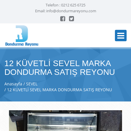
Telefon :
0212 625 6725
Email:
info@dondurmareyonu.com
12 KÜVETLİ SEVEL MARKA
DONDURMA SATIŞ REYONU
Anasayfa
SEVEL
12 KÜVETLİ SEVEL MARKA DONDURMA SATIŞ REYONU