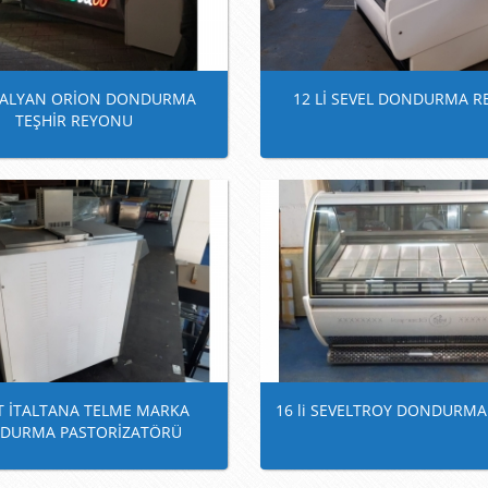
 İTALYAN ORİON DONDURMA
12 Lİ SEVEL DONDURMA 
TEŞHİR REYONU
LT İTALTANA TELME MARKA
16 li SEVELTROY DONDURM
DURMA PASTORİZATÖRÜ