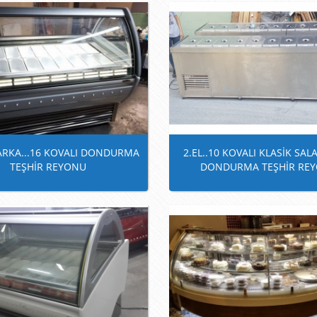
ARKA...16 KOVALI DONDURMA
2.EL..10 KOVALI KLASİK SA
TEŞHİR REYONU
DONDURMA TEŞHİR RE