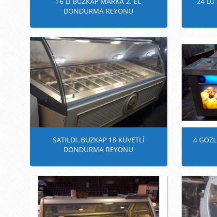
16 LI BUZKAP MARKA 2. EL
24 L
DONDURMA REYONU
SATILDI..BUZKAP 18 KÜVETLİ
4 GÖZ
DONDURMA REYONU