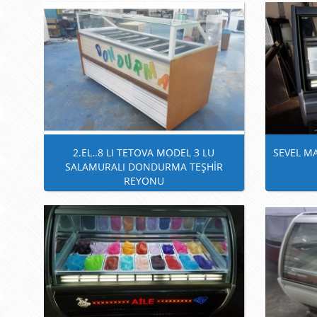
2.EL..8 LI TETOVA MODEL 3 LU
SEVEL M
SALAMURALI DONDURMA TEŞHİR
REYONU