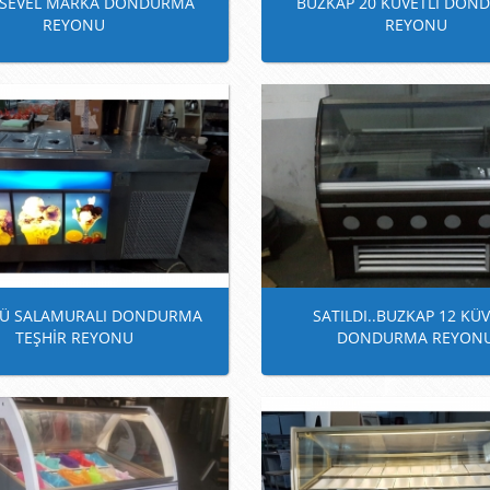
Ü SEVEL MARKA DONDURMA
BUZKAP 20 KÜVETLİ DON
REYONU
REYONU
LÜ SALAMURALI DONDURMA
SATILDI..BUZKAP 12 KÜV
TEŞHİR REYONU
DONDURMA REYON