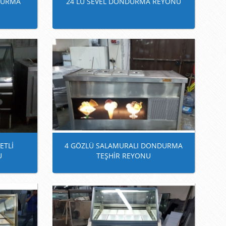
DURMA
24 LÜ SEVEL DONDURMA REYONU
ETLİ
4 GÖZLÜ SALAMURALI DONDURMA
U
TEŞHİR REYONU