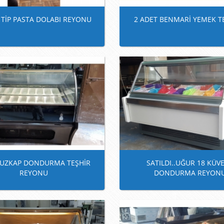
 TİP PASTA DOLABI REYONU
2 ADET BENMARİ YEMEK T
 BUZKAP DONDURMA TEŞHİR
SATILDI..UĞUR 18 KÜVE
REYONU
DONDURMA REYON