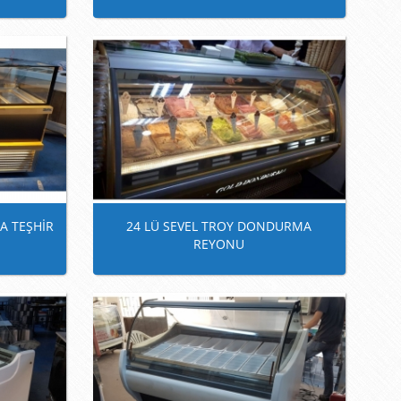
A TEŞHİR
24 LÜ SEVEL TROY DONDURMA
REYONU