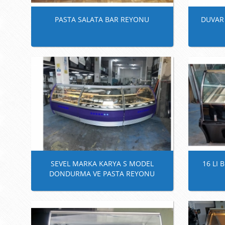
PASTA SALATA BAR REYONU
DUVAR
SEVEL MARKA KARYA S MODEL
16 LI
DONDURMA VE PASTA REYONU