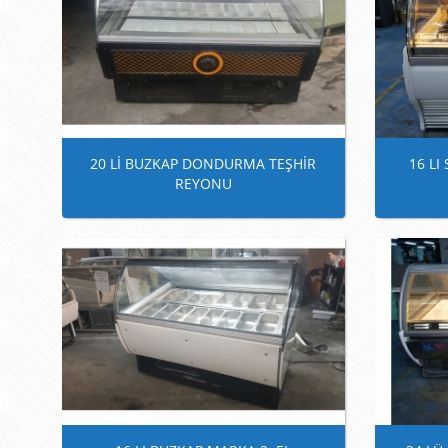
20 Lİ BUZKAP DONDURMA TEŞHİR
16 L
REYONU