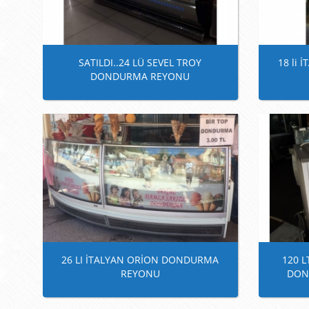
SATILDI..24 LÜ SEVEL TROY
18 li
DONDURMA REYONU
26 LI İTALYAN ORİON DONDURMA
120 
REYONU
DON