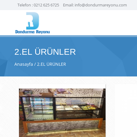
Telefon :
0212 625 6725
Email:
info@dondurmareyonu.com
2.EL ÜRÜNLER
Anasayfa
2.EL ÜRÜNLER