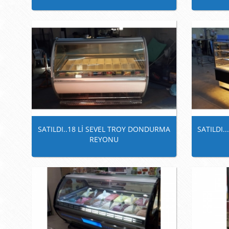
SATILDI..18 Lİ SEVEL TROY DONDURMA
SATILDI.
REYONU