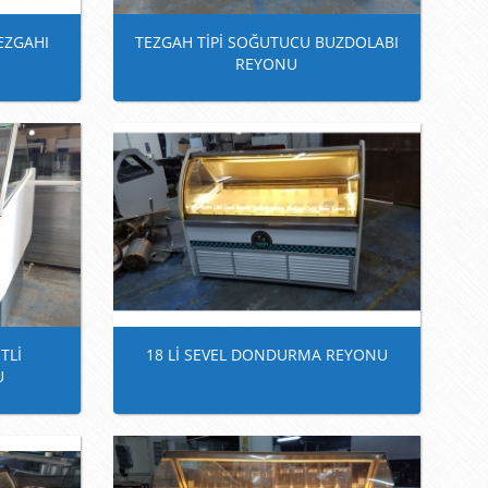
EZGAHI
TEZGAH TİPİ SOĞUTUCU BUZDOLABI
REYONU
TLİ
18 Lİ SEVEL DONDURMA REYONU
U